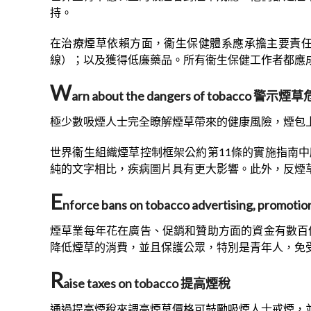
持。
在治療煙草依賴方面，衞生保健體系應承擔主要責
線）；以及獲得低廉藥品。所有衞生保健工作者都應
W
arn about the dangers of tobacco 警示煙
極少數吸煙人士完全瞭解煙草帶來的健康風險，煙包
世界衞生組織煙草控制框架公約第11條的實施指南
純的文字相比，疾病圖片具有更大影響。此外，反煙
E
nforce bans on tobacco advertising, 
煙草業每年花在廣告、促銷和贊助方面的資金有數百
降低煙草的消費，並且保護公眾，特別是青年人，免
R
aise taxes on tobacco 提高煙稅
通過提高煙稅來調高煙草價格可鼓勵吸煙人士戒煙，