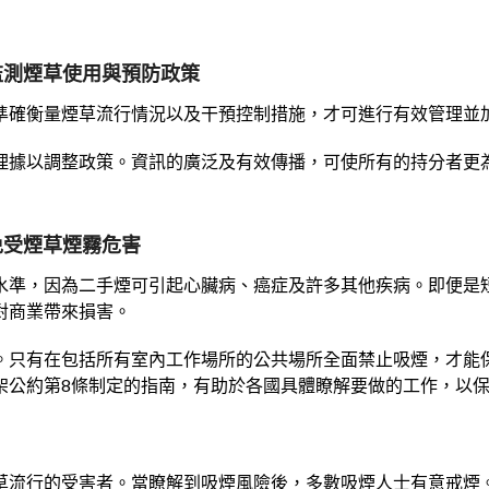
olicies 監測煙草使用與預防政策
準確衡量煙草流行情況以及干預控制措施，才可進行有效管理並
理據以調整政策。資訊的廣泛及有效傳播，可使所有的持分者更
保護人們免受煙草煙霧危害
水準，因為二手煙可引起心臟病、癌症及許多其他疾病。即便是
對商業帶來損害。
。只有在包括所有室內工作場所的公共場所全面禁止吸煙，才能
架公約第8條制定的指南，有助於各國具體瞭解要做的工作，以
草流行的受害者。當瞭解到吸煙風險後，多數吸煙人士有意戒煙