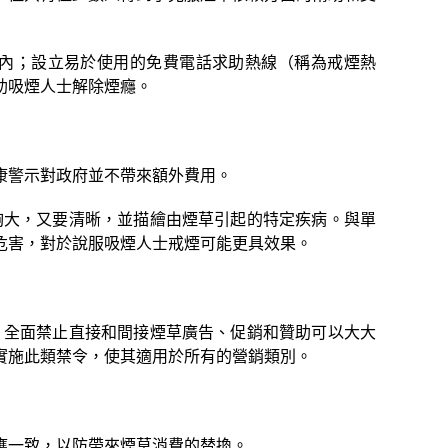
內；設立易於使用的免費電話求助熱線（稱為戒煙熱
助吸煙人士解除煙癮。
康警示對政府並不帶來額外費用。
夠大，又要清晰，並描繪由煙草引起的特定疾病。與單
危害，對於說服吸煙人士戒煙可能更具效果。
，全面禁止直接和間接煙草廣告、促銷和贊助可以大大
實施此類禁令，使其適用於所有的營銷類別。
應一致，以防帶來煙草消費的替換。