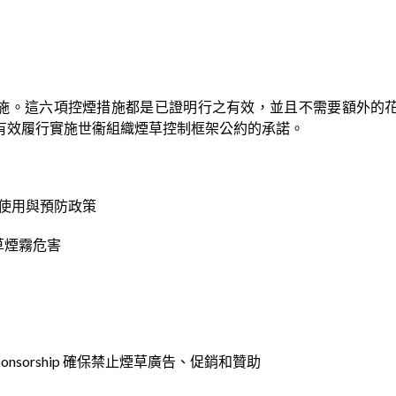
煙措施。這六項控煙措施都是已證明行之有效，並且不需要額外的
有效履行實施世衞組織煙草控制框架公約的承諾。
s 監測煙草使用與預防政策
免受煙草煙霧危害
ion and sponsorship 確保禁止煙草廣告、促銷和贊助