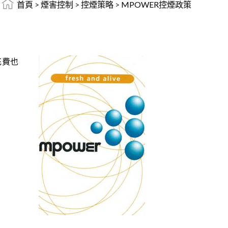
首頁
>
煙害控制
>
控煙策略
>
MPOWER控煙政策
花費也