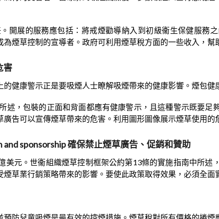
任。開展的服務應包括：將戒煙勸導納入到初級衞生保健服務之
成為煙草控制的宣導者。政府可利用煙草稅方面的一些收入，幫
草危害
上的健康警示正是要吸煙人士瞭解吸煙帶來的健康影響。煙包健
中所述，包裝的正面和背面都應有健康警示，且這種警示既要足
草廣告可以宣傳煙草帶來的危害。利用圖形圖像展示煙草使用的
promotion and sponsorship 確保禁止煙草廣告、促銷和贊助
億美元。世衞組織煙草控制框架公約第13條的實施指南中所述
受煙草業行銷策略帶來的影響。要使此政策取得效果，必須全面
並預防兒童吸煙是最有效的控煙措施。煙草稅對所有價格的捲煙