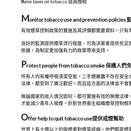
R
aise taxes on tobacco 提高煙稅
M
onitor tobacco use and prevention p
有效煙草控制政策的實施及其評價都需要資料。只有
良好的監測提供煙草流行程度，可為決策者提供充足
依據，為制定更加強有力的政策帶來支持。
P
rotect people from tobacco smoke 
所有人均有權呼吸清潔空氣。二手煙暴露不存在安全
法律，都受到了廣泛歡迎。而且這方面的法律並不會
無論國家的收入情況如何，都可實施有效的無煙法律
才能減少青年人吸煙。針對世界衞生組織煙草控制框
O
ffer help to quit tobacco use提供戒煙幫助
世界上有十億以上的吸煙者對煙草成癮，他們都是煙