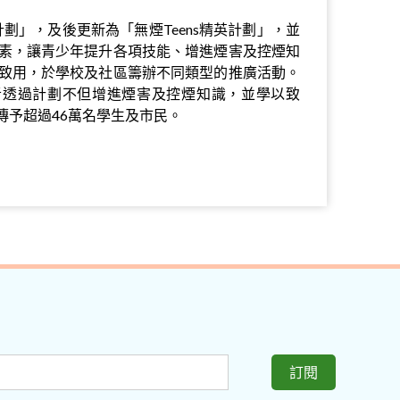
s計劃」，及後更新為「無煙Teens精英計劃」，並
素，讓青少年提升各項技能、增進煙害及控煙知
致用，於學校及社區籌辦不同類型的推廣活動。
加者透過計劃不但增進煙害及控煙知識，並學以致
傳予超過46萬名學生及市民。
訂閱