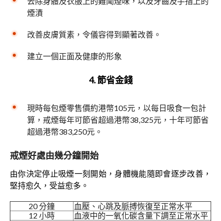
去除身體及衣服上的難聞煙味，以及牙齒及手指上的
煙漬
改善皮膚質素，令儀容得到顯著改善。
建立一個正面及健康的形象
4.
節省金錢
現時每包煙零售價約港幣105元，以每日吸食一包計
算，戒煙每年可節省超過港幣38,325元，十年可節省
超過港幣383,250元。
戒煙好處由幾分鐘開始
由你決定停止吸煙一刻開始，身體機能隨即會逐步改善，
堅持愈久，受益愈多。
20 分鐘
血壓、心跳及脈搏恢復至正常水平
12 小時
血液中的一氧化碳含量下調至正常水平