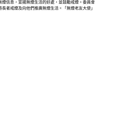
無煙信息，宣揚無煙生活的好處，並鼓勵戒煙。委員會
持長者戒煙及向他們推廣無煙生活。「無煙老友大使」