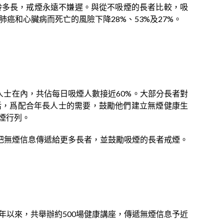
齡多長，戒煙永遠不嫌遲。與從不吸煙的長者比較，吸
癌和心臟病而死亡的風險下降28%、53%及27%。
以上人士在內，共佔每日吸煙人數接近60%。大部分長者對
活，爲配合年長人士的需要，鼓勵他們建立無煙健康生
煙行列。
把無煙信息傳遞給更多長者，並鼓勵吸煙的長者戒煙。
年以來，共舉辦約500場健康講座，傳遞無煙信息予近