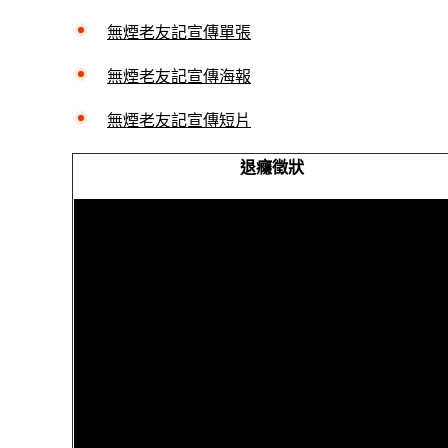
無煙老友記宣傳單張
無煙老友記宣傳海報
無煙老友記宣傳短片
退癮徵狀