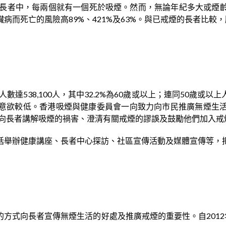
煙長者中，每兩個就有一個死於吸煙。然而，無論年紀多大或煙
而死亡的風險高89%、421%及63%。與已戒煙的長者比較，肺
數達538,100人，其中32.2%為60歲或以上；連同50歲或
意欲較低。香港吸煙與健康委員會一向致力向市民推廣無煙生
，向長者講解吸煙的禍害、澄清有關戒煙的謬誤及鼓勵他們加入戒
括舉辦健康講座、長者中心探訪、社區宣傳活動及媒體宣傳等，
方式向長者宣傳無煙生活的好處及推廣戒煙的重要性。自2012