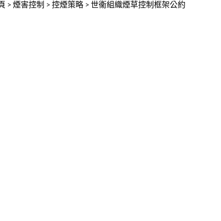
頁
>
煙害控制
>
控煙策略
>
世衞組織煙草控制框架公約