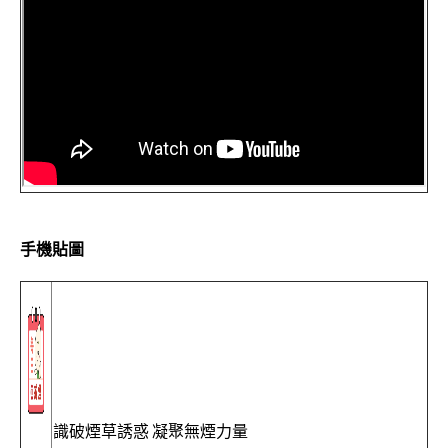
手機貼圖
識破煙草誘惑 凝聚無煙力量