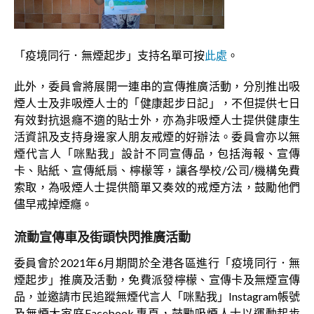
「疫境同行．無煙起步」支持名單可按
此處
。
此外，委員會將展開一連串的宣傳推廣活動，分別推出吸
煙人士及非吸煙人士的「健康起步日記」，不但提供七日
有效對抗退癮不適的貼士外，亦為非吸煙人士提供健康生
活資訊及支持身邊家人朋友戒煙的好辦法。委員會亦以無
煙代言人「咪點我」設計不同宣傳品，包括海報、宣傳
卡、貼紙、宣傳紙扇、檸檬等，讓各學校/公司/機構免費
索取，為吸煙人士提供簡單又奏效的戒煙方法，鼓勵他們
儘早戒掉煙癮。
流動宣傳車及街頭快閃推廣活動
委員會於2021年6月期間於全港各區進行「疫境同行．無
煙起步」推廣及活動，免費派發檸檬、宣傳卡及無煙宣傳
品，並邀請市民追蹤無煙代言人「咪點我」Instagram帳號
及無煙大家庭Facebook 專頁，鼓勵吸煙人士以運動起步