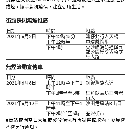
戒煙，攜手對抗疫情，建立健康生活。
街頭快閃無煙推廣
日期
時間
地點
2021年6月2日
下午12時15分
灣仔北行人天橋
下午12時半
中環戲院里
下午1時
尖沙咀海防道與九
龍公園徑交界橋底
行人路
無煙流動宣傳車
日期
時間
地點
2021年6月6日
上午11時至下午1
銅鑼灣駱克道
時半
下午2時半至5時
旺角朗豪坊亞皆老
街入口
2021年6月12日
上午11時至下午1
沙田港鐵站B出口
時半
下午2時半至5時
荃灣街市
#街站或因當日天氣或突發情況有所調整或取消，委員會
不會另行通知。