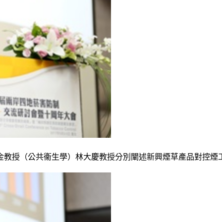
金教授（公共衞生學）林大慶教授分別闡述新興煙草產品對控煙