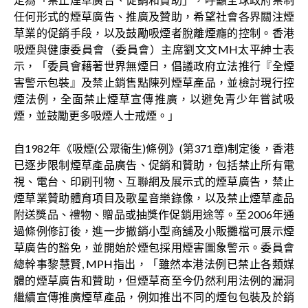
任何形式的煙草廣告、推廣及贊助，希望社會各界關注煙
草業的促銷手段，以及鼓勵吸煙者脫離煙癮的控制。香港
吸煙與健康委員會（委員會）主席劉文文MH太平紳士表
示，「委員會藉著世界無煙日，倡議政府立法推行『全煙
害警示包裝』及禁止銷售點陳列煙草產品，並檢討現行控
煙法例，全面禁止煙草宣傳推廣，以避免青少年嘗試吸
煙，並鼓勵更多吸煙人士戒煙。」
自1982年《吸煙(公眾衞生)條例》(第371章)制定後，香港
已逐步限制煙草產品廣告、促銷和贊助，包括禁止所有電
視、電台、印刷刊物、互聯網及展示式的煙草廣告，禁止
煙草業贊助體育項目及歌星音樂錄像，以及禁止煙草產品
附送獎品、禮物、贈品或抽獎作促銷用途等。至2006年通
過條例修訂後，進一步撤銷小型商舖及小販攤檔可展示煙
草廣告的豁免，並開始於煙包採用煙害圖象警示。委員會
總幹事黎慧賢, MPH指出，「雖然本港法例已禁止各類媒
體的煙草廣告和贊助，但煙草商至今仍然利用法例的漏洞
繼續宣傳推廣煙草產品，例如推出不同的煙包包裝及於銷