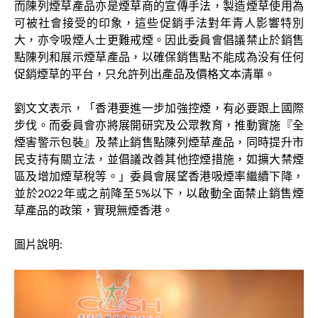
而陳列煙草產品亦是煙草商的宣傳手法，製造煙草使用為
可被社會接受的印象，這些促銷手法對年青人影響特別
大，亦令吸煙人士更難戒煙。因此委員會倡議禁止於銷售
點陳列和展示煙草產品，以確保銷售點不能成為没有任何
促銷煙草的平台，只允許列出產品及價格文本清單。
劉文文表示，「香港要進一步加強控煙，有必要跟上國際
步伐。而委員會亦將展開研究及公眾教育，推動實施『全
煙害警示包裝』及禁止銷售點陳列煙草產品，同時提升市
民支持有關立法，並倡議改善其他控煙措施，如擴大禁煙
區及增加煙草稅等。」委員會展望香港吸煙率繼續下降，
並於2022年或之前降至5%以下，以啟動全面禁止銷售煙
草產品的政策，實現無煙香港。
圖片說明: