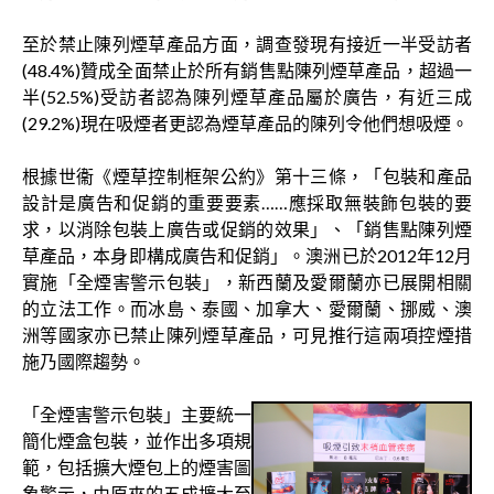
至於禁止陳列煙草產品方面，調查發現有接近一半受訪者
(48.4%)贊成全面禁止於所有銷售點陳列煙草產品，超過一
半(52.5%)受訪者認為陳列煙草產品屬於廣告，有近三成
(29.2%)現在吸煙者更認為煙草產品的陳列令他們想吸煙。
根據世衞《煙草控制框架公約》第十三條，「包裝和產品
設計是廣告和促銷的重要要素……應採取無裝飾包裝的要
求，以消除包裝上廣告或促銷的效果」、「銷售點陳列煙
草產品，本身即構成廣告和促銷」。澳洲已於2012年12月
實施「全煙害警示包裝」，新西蘭及愛爾蘭亦已展開相關
的立法工作。而冰島、泰國、加拿大、愛爾蘭、挪威、澳
洲等國家亦已禁止陳列煙草產品，可見推行這兩項控煙措
施乃國際趨勢。
「全煙害警示包裝」主要統一
簡化煙盒包裝，並作出多項規
範，包括擴大煙包上的煙害圖
象警示，由原來的五成擴大至