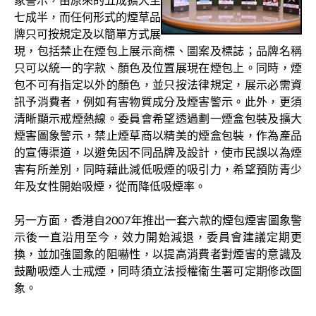
七成半，而任何形式的煙草品
牌只可按規定及以簡單方式展
現，包括禁止在煙包上展示商標、圖案及標誌；品牌名稱
只可以統一的字款、顏色及位置展現在煙包上。同時，煙
包不可有指定以外的顏色，並只按法律規定，展示必需資
訊予消費者，例如有害物質成分及煙害警示。此外，更須
清晰顯示戒煙熱線。委員會希望透過劃一煙盒包裝及擴大
煙害圖象警示，禁止煙草商以精美的煙盒包裝，作為產品
的宣傳渠道，以避免因不同品牌及設計，使市民誤以為煙
害有所差別，同時藉此減低吸煙的吸引力，希望預防青少
年及女性開始吸煙，從而降低吸煙率。
另一方面，香港自2007年推出一套六款的煙包煙害圖象警
示後一直沿用至今，效力開始減退，委員會建議定期更
換，並加強圖象的阻嚇性，以提高消費者對煙害的意識及
鼓勵吸煙人士戒煙，同時須立法授權衞生署可定期修改圖
象。