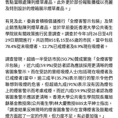
售點當眼處陳列煙草產品，此外更於部份報販攤檔以亮麗
及特別設計的燈箱展示煙草產品。」
有見及此，委員會積極倡議推行「全煙害警示包裝」及禁
止銷售點陳列煙草產品，並於早前委託香港大學公共衞生
學院就有關政策進行民意調查。調查於今年3月26日至4月
29日期間進行，共訪問851名15至65歲的市民，當中包括
78.4%從未吸煙者、12.7%已戒煙者及8.9%現在吸煙者。
調查發現，超過一半受訪市民(50.7%)贊成實施「全煙害警
示包裝」，近六成(59.9%)受訪者認為應該採用更清晰的煙
害圖象警示。而在受訪的曾經吸煙人士(包括現在吸煙者及
已戒煙者)當中，逾三成半(35.7%)表示現行的警示令他們
聯想到吸煙的危害，但超過九成(91%)表示沒有因為煙包
上的煙害警示而考慮戒煙。而近六成(59.9%)受訪者認為煙
害圖象警示應該更清晰。香港大學公共衞生學院院長羅旭
龢基金教授席(公共衞生學)林大慶教授BBS太平紳士指出，
「調查結果反映現時的煙害圖象警示在宣傳煙害及鼓勵戒
煙方面起了一定的作用，但力度不足，有必要加強。」