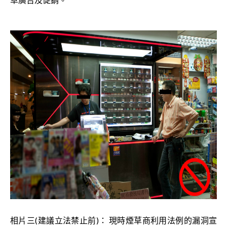
相片三(建議立法禁止前)： 現時煙草商利用法例的漏洞宣