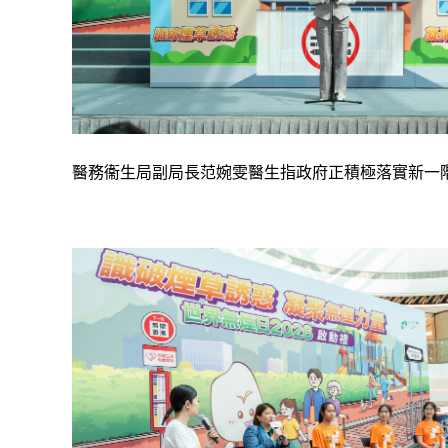
醫務衞生局副局長范婉雯醫生指政府正積極落實新一