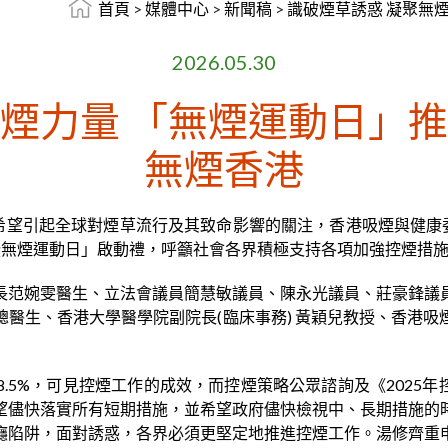
首頁
>
媒體中心
>
新聞稿
>
識破煙草誘惑 凝聚無
2026.05.30
無煙力量 「無煙運動日」推
無煙香港
希望引起全球對煙草流行及其致命影響的關注，香港吸煙與健康
26暨無煙運動日」啟動禮，呼籲社會各界積極支持各項加強控煙措
長范婉雯醫生、立法會議員簡慧敏議員、陳永光議員、莊豪鋒議
醫生、香港大學醫學院副院長(臨床事務) 黃穎兒教授、香港
5%，可見控煙工作的成效，而控煙策略公眾諮詢及《2025年
望儘快落實所有短期措施，並希望政府儘快檢視中、長期措施的
癮陷阱，面對誘惑，各界必須更堅定地推進控煙工作。湯修齊重