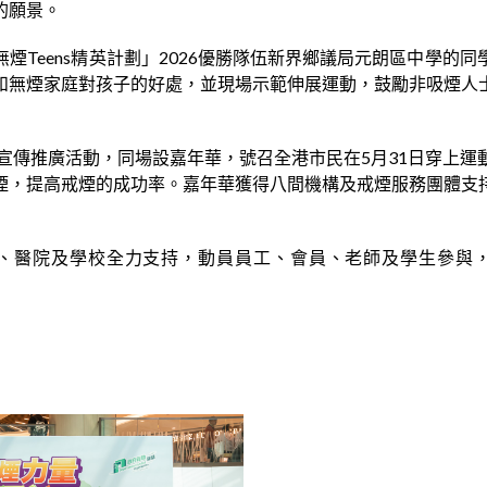
的願景。
煙Teens精英計劃」2026優勝隊伍新界鄉議局元朗區中學的
和無煙家庭對孩子的好處，並現場示範伸展運動，鼓勵非吸煙人
宣傳推廣活動，同場設嘉年華，號召全港市民在5月31日穿上
煙，提高戒煙的成功率。嘉年華獲得八間機構及戒煙服務團體支
、醫院及學校全力支持，動員員工、會員、老師及學生參與