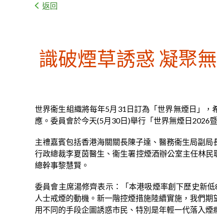
返回
識破煙草誘惑 凝聚
世界衞生組織將每年5月31日訂為「世界無煙日」，
應。委員會於今天(5月30日)舉行「世界無煙日20
主禮嘉賓包括香港海關關長陳子達、醫務衞生局副局
行政總裁李夏茵醫生、衞生署控煙酒辦公室主任林民聰
總幹事黎慧賢。
委員會主席湯修齊表示：「本港吸煙率創下歷史新低8.
人士戒煙的動機。新一階控煙措施陸續實施，我們期
用不同的手段企圖誘惑市民、特別是年輕一代落入煙