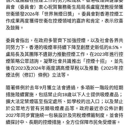
員會（委員會）衷心祝賀醫務衞生局局長盧寵茂教授榮獲
世衞頒發2026年「世界無煙日獎」。委員會對香港控煙工
作成果再度獲得世衞在控煙領域的嘉許和肯定，表示欣喜
及鼓舞。
委員會指出，在政府多管齊下加強控煙，以及社會各界共
同努力下，香港的吸煙率持續下降至創歷史新低的8.5%。
盧局長及其團隊不遺餘力推動控煙工作，在2023年進行控
煙策略公眾諮詢，凝聚社會共識推出「控煙十招」，並先
後在2023及2024年兩度調高煙草稅以及推動《2025年控
煙法例（修訂）條例》立法等。
隨著條例於去年9月獲立法會通過，多項新一階段的短期
措施陸續實施，包括禁止向18歲以下人士提供吸煙產品；
擴大法定禁煙區至指定處所、如學校的出入口；以及禁止
於公眾地方管有另類吸煙產品等。政府最近亦公佈計劃
2027年同步實施統一包裝設計及完稅煙標籤制度，並會持
續探討中、長期的控煙措施，全方位保障市民免受煙害。