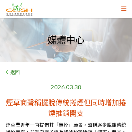
媒體中心
返回
2026.03.30
煙草商聲稱擺脫傳統捲煙但同時增加捲
煙推銷開支
煙草業近年一直提倡其「無煙」願景，聲稱逐步脫離傳統
捲煙市場，並轉向電子煙及加熱煙等所謂「減害」產品。