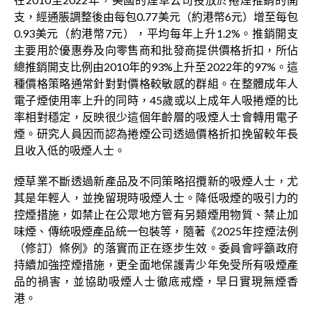
支，經通脹調整後由每包0.77美元（約港幣6元）增至每包
0.93美元（約港幣7元），平均每年上升1.2%。推銷開支
主要用於優惠券及向零售商和批發商提供價格折扣，所佔
總推銷開支比例由2010年的93%上升至2022年的97%。這
種價格策略通常針對對價格較敏感的群組。在整體成年人
電子煙使用率上升的同時，45歲或以上成年人吸捲煙的比
率相對穩定，反映很少這個年齡層的吸煙人士會轉用電子
煙。研究人員因而認為捲煙公司透過價格折扣挽留較年長
且收入低的吸煙人士。
煙草業不斷透過新產品及不同策略招攬新的吸煙人士，尤
其是年輕人，並挽留現時吸煙人士。降低吸煙的吸引力的
控煙措施，如禁止在公眾地方管有另類煙用物質、禁止加
味煙、傳統吸煙產品統一包裝等，隨著《2025年控煙法例
（修訂）條例》的落實而正在逐步生效。委員會呼籲政府
持續加強控煙措施，更全面地保護青少年免受所有吸煙產
品的禍害，並協助吸煙人士徹底戒煙，早日實現無煙香
港。