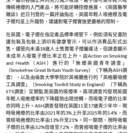
傳統捲煙的入門產品，將可能逆轉控煙進展。《英國醫學
雜誌》近日刊登的一篇評論指出，英國年輕人吸捲煙及電
子煙均呈上升趨勢，建議對電子煙實施更嚴格的限制。
在英國，電子煙在指定產品標準規管下，例如須有兒童防
護包裝及包裝上須印有健康警示，可以作消費品形式出
售。儘管向未滿18歲人士售賣電子煙屬違法，但調查顯示
未成年人吸電子煙比率正在上升。由Action on Smoking
and Health（ASH）進行的「無煙英國青年調查」
（Smokefree Great Britain Youth Survey）（下稱為ASH調
查），以及由倫敦大學學院於英格蘭進行的「英格蘭吸煙
工具調查」（Smoking Toolkit Study in England）（下稱為
STS調查）定期監測英國的吸煙率。兩項調查均發現英國
年輕人吸捲煙率的下降趨勢出現逆轉，而吸電子煙的比率
亦同時上升。ASH調查發現在英國11至17歲青少年中，現
時吸捲煙的比率由2021年的3%上升至2025年的5.4%，而
曾經吸捲煙的比率由13%升至21%。同一期間，現時吸電
子煙的比率由3.2%倍增至7.2%，而曾經吸電子煙的比率由