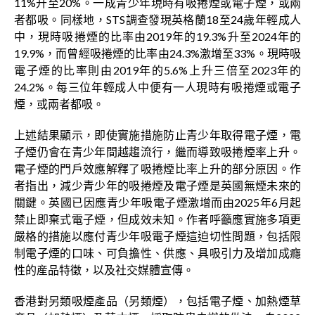
11%升至20%。一成青少年現時有吸捲煙或電子煙，或兩
者都吸。同樣地，STS調查發現英格蘭18至24歲年輕成人
中，現時吸捲煙的比率由2019年的19.3%升至2024年的
19.9%，而曾經吸捲煙的比率由24.3%激增至33%。現時吸
電子煙的比率則由2019年的5.6%上升三倍至2023年的
24.2%。每三位年輕成人中便有一人現時有吸捲煙或電子
煙，或兩者都吸。
上述結果顯示，即使實施措施防止青少年取得電子煙，電
子煙仍會在青少年間越趨流行，繼而導致吸捲煙率上升。
電子煙的門戶效應解釋了吸捲煙比率上升的部分原因。作
者指出，減少青少年的吸捲煙及電子煙是英國無煙未來的
關鍵。英國已因應青少年吸電子煙激增而由2025年6月起
禁止即棄式電子煙，但成效未知。作者呼籲應實施多項更
嚴格的措施以應付青少年吸電子煙這迫切性問題，包括限
制電子煙的口味、可負擔性、供應、具吸引力及增加成癮
性的産品特徵，以及社交媒體宣傳。
香港對另類吸煙產品（另類煙），包括電子煙、加熱煙草