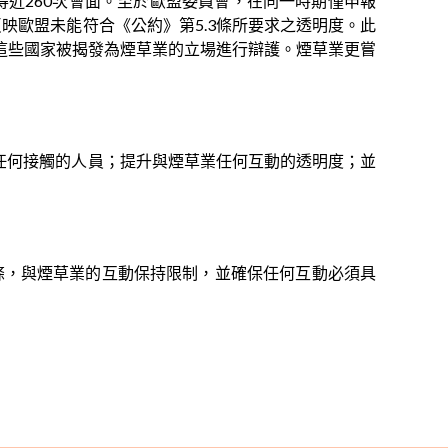
得近260次會面。至於歐盟委員會，在同一時期僅申報
映歐盟未能符合《公約》第5.3條所要求之透明度。此
這些國家被揭發為煙草業的立場進行辯護。煙草業更嘗
有任何接觸的人員；提升與煙草業任何互動的透明度；並
條，與煙草業的互動保持限制，並確保任何互動必須具