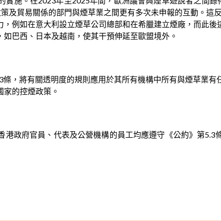
實施。在2023年至2025年間，歐洲議會與煙草遊說者之間錄
政策及貿易關係的部門與煙草業之間更有多次未申報的互動。這反
力，例如在意大利設立煙草公司總部和在希臘建立煙廠，而此後
，如巴西、日本及越南，使其干預伸延至歐盟境外。
5.3條，將有關透明度的規則應用於其所有機構中所有與煙草業
國家的控煙政策。
香港政府官員、代表及公營機構的員工均應遵守《公約》第5.3