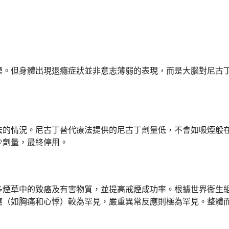
煙。但身體出現退癮症狀並非意志薄弱的表現，而是大腦對尼古
法的情況。尼古丁替代療法提供的尼古丁劑量低，不會如吸煙般
少劑量，最終停用。
多煙草中的致癌及有害物質，並提高戒煙成功率。根據世界衞生
應（如胸痛和心悸）較為罕見，嚴重異常反應則極為罕見。整體