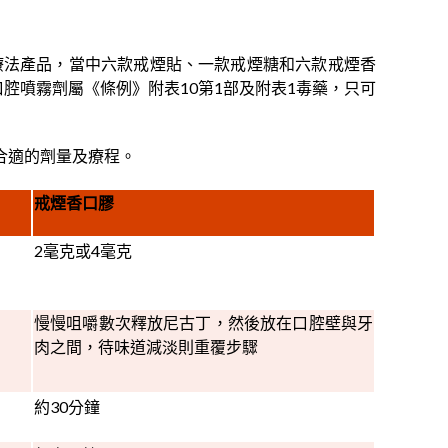
療法產品，當中六款戒煙貼、一款戒煙糖和六款戒煙香
腔噴霧劑屬《條例》附表10第1部及附表1毒藥，只可
合適的劑量及療程。
戒煙香口膠
2毫克或4毫克
慢慢咀嚼數次釋放尼古丁，然後放在口腔壁與牙
肉之間，待味道減淡則重覆步驟
約30分鐘