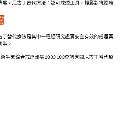
專題
>
尼古丁替代療法：認可戒煙工具，輕鬆對抗煙癮
癮
古丁替代療法是其中一種經研究證實安全有效的戒煙藥
功半。
署綜合戒煙熱線1833 183查詢有關尼古丁替代療