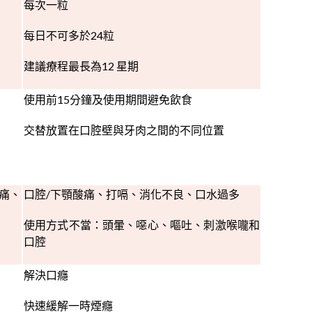
每次一粒
每日不可多於24粒
建議療程最長為12 星期
使用前15分鐘及使用期間避免飲食
交替放置在口腔壁與牙肉之間的不同位置
痛、
口腔/下顎酸痛、打嗝、消化不良、口水過多
使用方式不當：頭暈、噁心、嘔吐、刺激喉嚨和
口腔
解決口癮
快速緩解一時煙癮