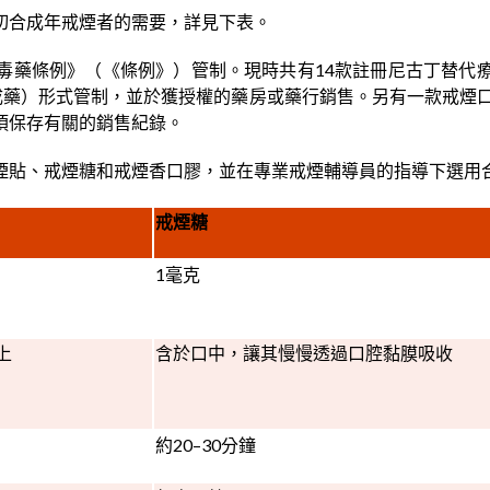
切合成年戒煙者的需要，詳見下表。
毒藥條例》（《條例》）管制。現時共有14款註冊尼古丁替代
成藥）形式管制，並於獲授權的藥房或藥行銷售。另有一款戒煙口
須保存有關的銷售紀錄。
煙貼、戒煙糖和戒煙香口膠，並在專業戒煙輔導員的指導下選用
戒煙糖
1毫克
上
含於口中，讓其慢慢透過口腔黏膜吸收
約20–30分鐘