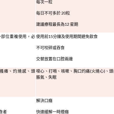
每次一粒
每日不可多於 20粒
建議療程最長為12 星期
一部位重複使用，必
使用前15分鐘及使用期間避免飲食
不可咬碎或吞食
交替放置在口腔兩邊
搔癢、灼燒感、頭
噁心、打嗝、咳嗽、胸口灼痛(火燒心)、頭
脹氣、失眠
解決口癮
食者
快速緩解一時煙癮