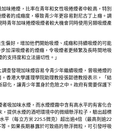
者吸加味捲煙，比率在青年和女性吸捲煙者中較高，特別
吸捲煙者的成癮度，導致青少年更容易對尼古丁上癮。調
顯示，現時青年加味捲煙吸煙者較大機會同時使用另類吸煙產
產生偏好，增加他們開始吸煙、成癮和持續吸煙的可能
一步加深吸煙者的煙癮，令吸煙者更頻繁及長時間地吸
煙的支持度和立法逼切性。」
港大調查發現加味煙容易令青少年繼續吸煙，曾吸捲煙的
倍。香港大學護理學院助理教授張懿德教授表示，「結
斷惡化，讓青少年置身於危險之中。政府有需要保護下
煙者吸加味水煙，而水煙煙霧中含有高水平的有害化合
末，提供水煙的酒吧環境中的微細懸浮粒子，驗出超標
平（每立方米 225.5微克）超出逾4倍（最高則逾22
不等。如果長期暴露於可致癌的懸浮微粒，可引發呼吸