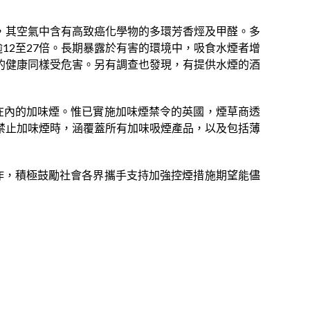
，其空氣中含有高致癌化學物的多環芳香烴及甲醛。多
標準逾12至27倍。長期暴露於有害的環境中，吸食水煙者增
的健康同樣受危害。另有調查也發現，有提供水煙的酒
在內的加味煙。惟已實施加味煙禁令的英國，煙草商透
禁止加味煙時，涵覆蓋所有加味吸煙產品，以及包括薄
工作，積極鼓勵社會各界攜手支持加強控煙措施期望能儘