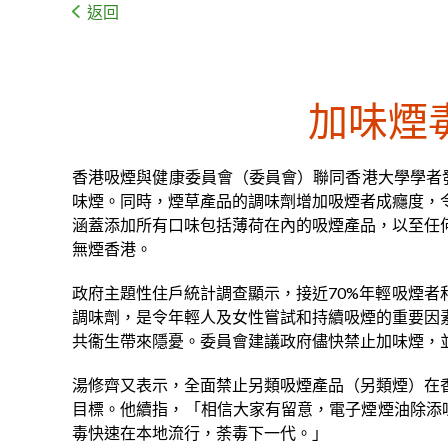
返回
加味煙
香港吸煙與健康委員會（委員會）聯同香港大學學者發
味煙。同時，煙草產品的調味劑增加吸煙者成癮度，
涵蓋添加所有口味包括薄荷在內的吸煙產品，以至任
無煙香港。
政府主題性住戶統計調查顯示，接近70%年輕吸煙者
調味劑，是令年輕人及女性嘗試和持續吸煙的重要因
共衞生帶來隱憂。委員會建議政府儘快禁止加味煙，
湯修齊又表示，全面禁止另類吸煙產品（另類煙）在
目標。他續指，「相信大家有留意，電子煙煙油除添
毒快速在本地流行，荼毒下一代。」