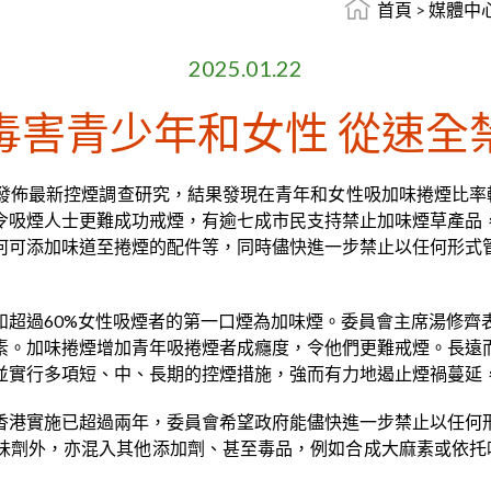
首頁
>
媒體中
2025.01.22
毒害青少年和女性 從速全
佈最新控煙調查研究，結果發現在青年和女性吸加味捲煙比率較
令吸煙人士更難成功戒煙，有逾七成市民支持禁止加味煙草產品
何可添加味道至捲煙的配件等，同時儘快進一步禁止以任何形式
和超過60%女性吸煙者的第一口煙為加味煙。委員會主席湯修
素。加味捲煙增加青年吸捲煙者成癮度，令他們更難戒煙。長遠
並實行多項短、中、長期的控煙措施，強而有力地遏止煙禍蔓延
香港實施已超過兩年，委員會希望政府能儘快進一步禁止以任何
味劑外，亦混入其他添加劑、甚至毒品，例如合成大麻素或依托咪