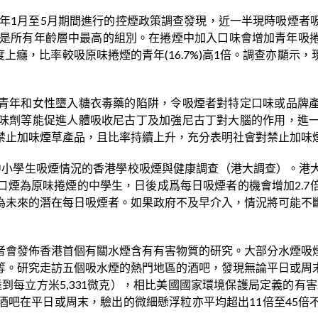
4年1月至5月期間進行的控煙政策調查發現，近一半現時吸煙
煙，是所有年齡層中最高的組別。在捲煙中加入口味會增加青年
重度上癮，比率較吸原味捲煙的青年(16.7%)高1倍。調查亦
青年和女性墮入糖衣毒藥的陷阱，令吸煙者對特定口味或品牌
味劑等能促進人體吸收尼古丁及加強尼古丁對大腦的作用，進
禁止加味煙草產品，且比率持續上升，充分表明社會對禁止加味
有關中小學生吸煙情況的香港學校吸煙與健康調查（港大調查）。
口煙為原味捲煙的中學生，日後成爲每日吸煙者的機會增加2.7
為未來的潛在每日吸煙者。如果政府不及早介入，情況將可能不
者會發佈香港首個有關水煙含有有害物質的研究。大部分水煙吸
等。研究走訪五個吸水煙的熱門地區的酒吧，發現無論平日或周
到每立方米5,331微克），相比美國國家環境保護局定義的有害水
酒吧在平日或周末，驗出的微細懸浮粒亦平均超出11倍至45倍