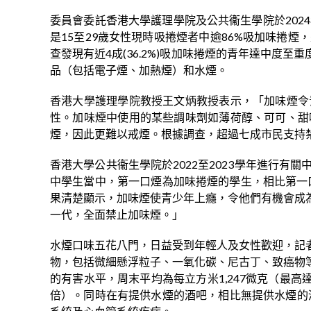
委員會委託香港大學護理學院及公共衞生學院於202
是15至29歲女性現時吸捲煙者中逾86%吸加味捲
查發現有近4成(36.2%)吸加味捲煙的青年達中度至
品（包括電子煙、加熱煙）和水煙。
香港大學護理學院教授王文炳教授表示，「加味煙令
性。加味煙中使用的某些調味劑如薄荷醇、可可、甜
煙，因此更難以戒煙。根據調查，超過七成市民支持
香港大學公共衞生學院於2022至2023學年進行
中學生當中，第一口煙為加味捲煙的學生，相比第一
果清楚顯示，加味煙使青少年上癮，令他們有機會成
一代，全面禁止加味煙。」
水煙口味五花八門，日益受到年輕人及女性歡迎，記
物，包括微細懸浮粒子、一氧化碳、尼古丁、致癌物
的有害水平，周末平均為每立方米1,247微克（最高達
倍）。同時在有提供水煙的酒吧，相比無提供水煙的