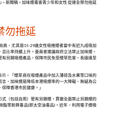
心
>
新聞稿
>
加味煙毒害青少年和女性 從速全禁勿拖延
禁勿拖延
高，尤其是15-29歲女性吸捲煙者當中有近九成吸加
，且比率持續上升。委員會建議政府立法禁止加味煙，
管有另類吸煙產品，保障市民免受煙草危害，長遠達至
齊表示，「煙草商在吸煙產品中加入薄荷及水果等口味的
而言，加味煙是降低本港吸煙率的一大障礙，無疑為公
，保障香港市民健康。」
形式（包括自用）管有另類煙，貫徹全面禁止另類煙的
酯等新興毒品(即太空油毒品)。近年，利用電子煙吸