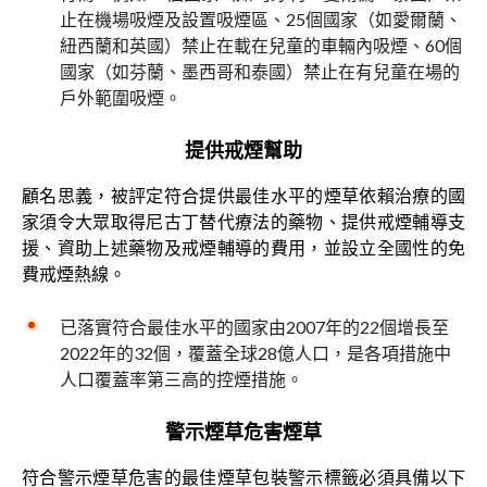
止在機場吸煙及設置吸煙區、25個國家（如愛爾蘭、
紐西蘭和英國）禁止在載在兒童的車輛內吸煙、60個
國家（如芬蘭、墨西哥和泰國）禁止在有兒童在場的
戶外範圍吸煙。
提供戒煙幫助
顧名思義，被評定符合提供最佳水平的煙草依賴治療的國
家須令大眾取得尼古丁替代療法的藥物、提供戒煙輔導支
援、資助上述藥物及戒煙輔導的費用，並設立全國性的免
費戒煙熱線。
已落實符合最佳水平的國家由2007年的22個增長至
2022年的32個，覆蓋全球28億人口，是各項措施中
人口覆蓋率第三高的控煙措施。
警示煙草危害煙草
符合警示煙草危害的最佳煙草包裝警示標籤必須具備以下