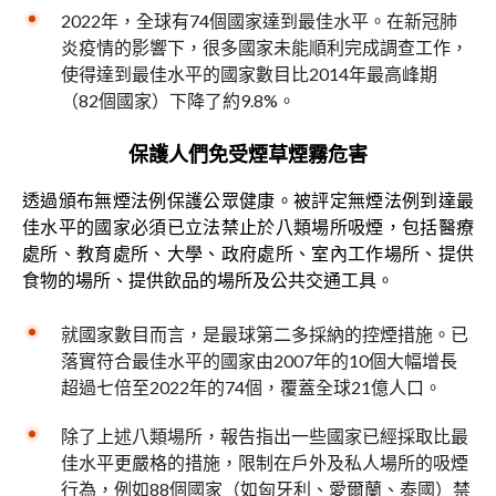
2022年，全球有74個國家達到最佳水平。在新冠肺
炎疫情的影響下，很多國家未能順利完成調查工作，
使得達到最佳水平的國家數目比2014年最高峰期
（82個國家）下降了約9.8%。
保護人們免受煙草煙霧危害
透過頒布無煙法例保護公眾健康。被評定無煙法例到達最
佳水平的國家必須已立法禁止於八類場所吸煙，包括醫療
處所、教育處所、大學、政府處所、室內工作場所、提供
食物的場所、提供飲品的場所及公共交通工具。
就國家數目而言，是最球第二多採納的控煙措施。已
落實符合最佳水平的國家由2007年的10個大幅增長
超過七倍至2022年的74個，覆蓋全球21億人口。
除了上述八類場所，報告指出一些國家已經採取比最
佳水平更嚴格的措施，限制在戶外及私人場所的吸煙
行為，例如88個國家（如匈牙利、愛爾蘭、泰國）禁