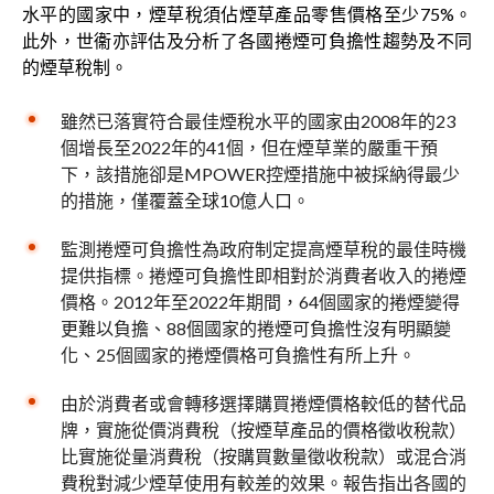
水平的國家中，煙草稅須佔煙草產品零售價格至少75%。
此外，世衞亦評估及分析了各國捲煙可負擔性趨勢及不同
的煙草稅制。
雖然已落實符合最佳煙稅水平的國家由2008年的23
個增長至2022年的41個，但在煙草業的嚴重干預
下，該措施卻是MPOWER控煙措施中被採納得最少
的措施，僅覆蓋全球10億人口。
監測捲煙可負擔性為政府制定提高煙草稅的最佳時機
提供指標。捲煙可負擔性即相對於消費者收入的捲煙
價格。2012年至2022年期間，64個國家的捲煙變得
更難以負擔、88個國家的捲煙可負擔性沒有明顯變
化、25個國家的捲煙價格可負擔性有所上升。
由於消費者或會轉移選擇購買捲煙價格較低的替代品
牌，實施從價消費稅（按煙草產品的價格徵收稅款）
比實施從量消費稅（按購買數量徵收稅款）或混合消
費稅對減少煙草使用有較差的效果。報告指出各國的