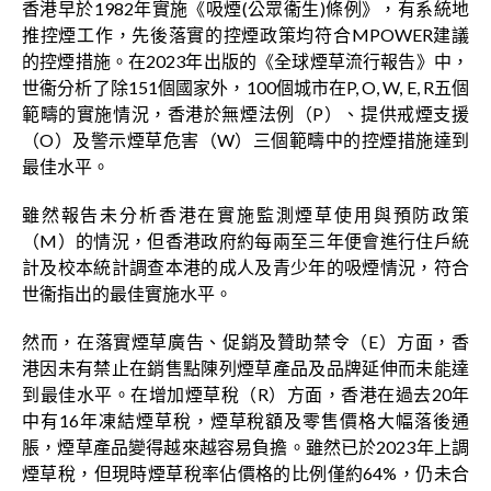
香港早於1982年實施《吸煙(公眾衞生)條例》，有系統地
推控煙工作，先後落實的控煙政策均符合MPOWER建議
的控煙措施。在2023年出版的《全球煙草流行報告》中，
世衞分析了除151個國家外，100個城市在P, O, W, E, R五個
範疇的實施情況，香港於無煙法例（P）、提供戒煙支援
（O）及警示煙草危害（W）三個範疇中的控煙措施達到
最佳水平。
雖然報告未分析香港在實施監測煙草使用與預防政策
（M）的情況，但香港政府約每兩至三年便會進行住戶統
計及校本統計調查本港的成人及青少年的吸煙情況，符合
世衞指出的最佳實施水平。
然而，在落實煙草廣告、促銷及贊助禁令（E）方面，香
港因未有禁止在銷售點陳列煙草產品及品牌延伸而未能達
到最佳水平。在增加煙草稅（R）方面，香港在過去20年
中有16年凍結煙草稅，煙草稅額及零售價格大幅落後通
脹，煙草產品變得越來越容易負擔。雖然已於2023年上調
煙草稅，但現時煙草稅率佔價格的比例僅約64%，仍未合