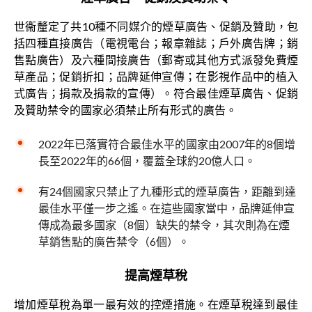
世衞釐定了共10種不同媒介的煙草廣告、促銷及贊助，包
括四種直接廣告（電視電台；報章雜誌；戶外廣告牌；銷
售點廣告）及六種間接廣告（郵寄或其他方式派發免費煙
草產品；促銷折扣；品牌延伸宣傳；在影視作品中的植入
式廣告；捐款及捐款的宣傳）。符合最佳煙草廣告、促銷
及贊助禁令的國家必須禁止所有形式的廣告。
2022年已落實符合最佳水平的國家由2007年的8個增
長至2022年的66個，覆蓋全球約20億人口。
有24個國家只禁止了九種形式的煙草廣告，距離到達
最佳水平僅一步之遙。在這些國家當中，品牌延伸宣
傳成為最多國家（8個）缺失的禁令，其次則為在煙
草銷售點的廣告禁令（6個）。
提高煙草稅
增加煙草稅為單一最有效的控煙措施。在煙草稅達到最佳