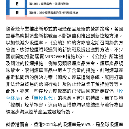
隨着煙草業推出新形式的吸煙產品及新的營銷策略，各國
需要為應對這些新挑戰而不斷調整和推出創新控煙方法，
以加快減少吸煙率。《公約》締約方亦會定期召開締約方
會議、檢討控煙領域遇到的新挑戰及提出應對方法。不少
國家開始推動落實MPOWER措施以外、《公約》所建議
及關注的控煙措施，例如另類吸煙產品禁令、煙草產品調
味禁令、限制煙草產品中尼古丁含量的措施、針對煙草產
品走私問題的解決方案（如設立煙草追蹤系統、展開打擊
非法煙草貿易的跨國行動）及防止煙草業干預措施等等。
此外，亦有一些控煙力度較高的已發展國家開始提倡「
煙
草終局
」及「
無煙世代
」的概念。有別於持續、無了期地
「控制」煙草禍害，這兩項目措施均以終結煙草流行為目
標逐步淘汰煙草產品或吸煙行為。
就香港而言，香港2021年的吸煙率是9.5%，是全球吸煙率