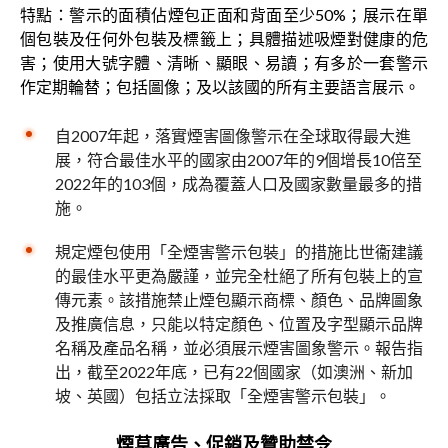
特點：警示的面積佔煙包正面和背面至少50%；展示在單
個包裝及任何外包裝及標籤上；具體描述吸煙對健康的危
害；使用大號字體、清晰、顯眼、易讀；有多於一套警示
作定期輪替；包括圖像；及以該國的所有主要語言展示。
自2007年起，落實煙害圖像警示在全球取得最大進
展，符合最佳水平的國家由2007年的9個增長10倍至
2022年的103個，成為覆蓋人口及國家數量最多的措
施。
規定煙包使用「全煙害警示包裝」的措施比世衞建議
的最佳水平更為嚴謹，並完全杜絕了所有包裝上的宣
傳元素。該措施禁止煙包顯示商標、顏色、品牌圖象
及推廣信息，只能以特定顏色、位置及字型顯示品牌
名稱及產品名稱，並必須展示煙害圖象警示。報告指
出，截至2022年底，已有22個國家（如澳洲、新加
坡、英國）包括立法採取「全煙害警示包裝」。
煙草廣告、促銷及贊助禁令