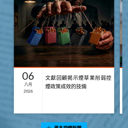
06
文獻回顧掲示煙草業削弱控
八月
煙政策成效的技倆
2026
更多控煙新聞